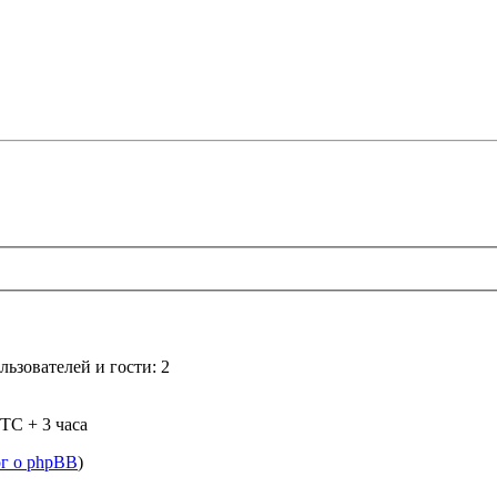
ьзователей и гости: 2
TC + 3 часа
ог о phpBB
)